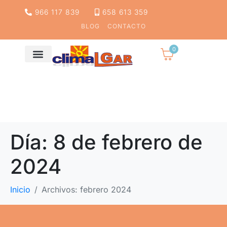
966 117 839
658 613 359
BLOG
CONTACTO
0
Día:
8 de febrero de
2024
Inicio
Archivos: febrero 2024