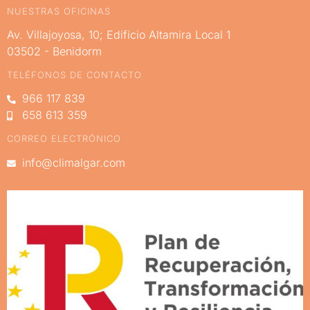
NUESTRAS OFICINAS
Av. Villajoyosa, 10; Edificio Altamira Local 1
03502 - Benidorm
TELÉFONOS DE CONTACTO
966 117 839
658 613 359
CORREO ELECTRÓNICO
info@climalgar.com