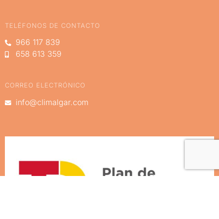
TELÉFONOS DE CONTACTO
966 117 839
658 613 359
CORREO ELECTRÓNICO
info@climalgar.com