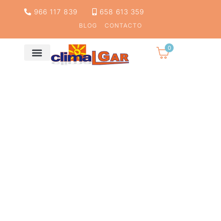
966 117 839
658 613 359
BLOG
CONTACTO
0