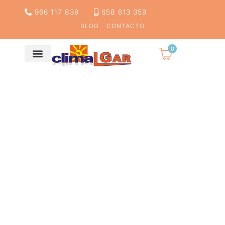
966 117 839
658 613 359
BLOG
CONTACTO
0