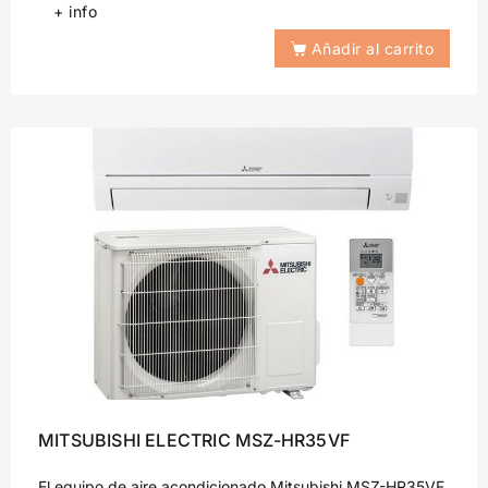
+ info
Añadir al carrito
MITSUBISHI ELECTRIC MSZ-HR35VF
El equipo de aire acondicionado Mitsubishi MSZ-HR35VF