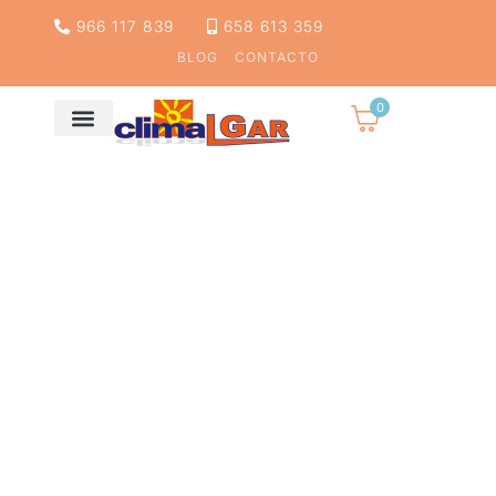
966 117 839
658 613 359
BLOG
CONTACTO
0