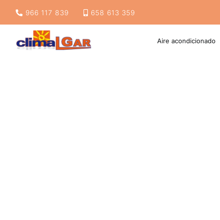
966 117 839
658 613 359
Aire acondicionado