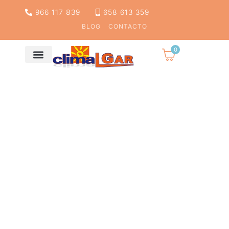
966 117 839
658 613 359
BLOG
CONTACTO
0