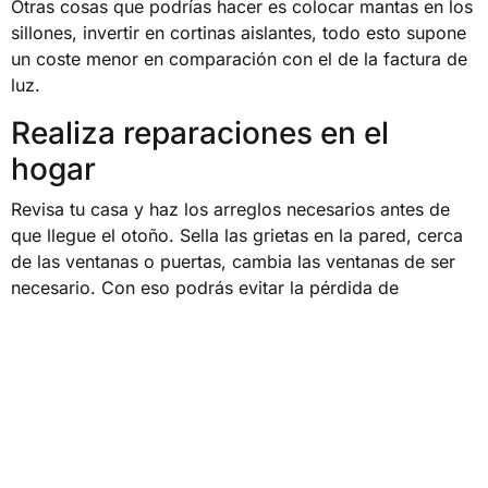
Otras cosas que podrías hacer es colocar mantas en los
sillones, invertir en cortinas aislantes, todo esto supone
un coste menor en comparación con el de la factura de
luz.
Realiza reparaciones en el
hogar
Revisa tu casa y haz los arreglos necesarios antes de
que llegue el otoño. Sella las grietas en la pared, cerca
de las ventanas o puertas, cambia las ventanas de ser
necesario. Con eso podrás evitar la pérdida de
temperatura y te evitas realizar estas reparaciones en
las épocas tan frías.
Decide usar la secadora solo
cuando sea necesario
Una gran ventaja del verano es que la ropa se seca el