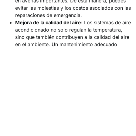
en averías importantes. De esta manera, puedes
evitar las molestias y los costos asociados con las
reparaciones de emergencia.
Mejora de la calidad del aire:
Los sistemas de aire
acondicionado no solo regulan la temperatura,
sino que también contribuyen a la calidad del aire
en el ambiente. Un mantenimiento adecuado
asegurará que el aire acondicionado funcione
correctamente y que los filtros estén limpios, lo
que puede mejorar la calidad del aire que respiras.
Servicios de mantenimiento
de aire acondicionado en
Benidorm
En
Climagar Benidorm
,
ofrecemos servicios de
mantenimiento de aire acondicionado de alta calidad en
Benidorm y sus alrededores.
Nuestros técnicos