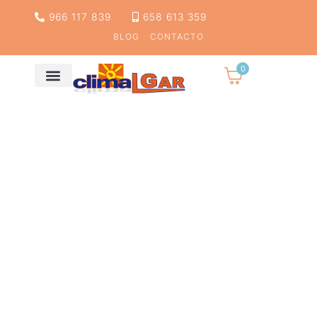
966 117 839
658 613 359
BLOG
CONTACTO
0